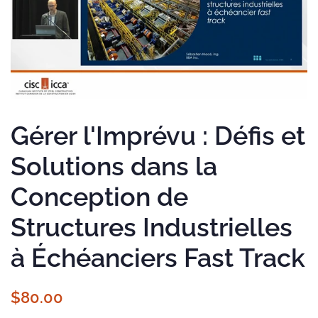
Gérer l'Imprévu : Défis et
Solutions dans la
Conception de
Structures Industrielles
à Échéanciers Fast Track
Regular
Sale
$80.00
price
price